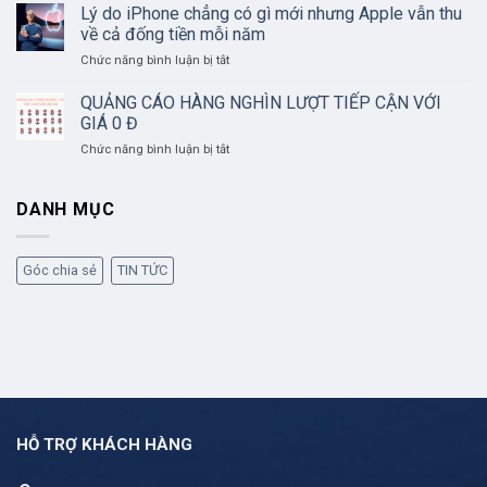
triệu
Lý do iPhone chẳng có gì mới nhưng Apple vẫn thu
KHAI
giờ
THÁC
về cả đống tiền mỗi năm
tìm,
GROUP
ở
Chức năng bình luận bị tắt
diệt
HIỆU
Lý
tin
QUẢ
do
sai
QUẢNG CÁO HÀNG NGHÌN LƯỢT TIẾP CẬN VỚI
iPhone
sự
GIÁ 0 Đ
chẳng
thật
ở
Chức năng bình luận bị tắt
có
trên
QUẢNG
gì
Facebook
CÁO
mới
HÀNG
DANH MỤC
nhưng
NGHÌN
Apple
LƯỢT
vẫn
TIẾP
thu
Góc chia sẻ
TIN TỨC
CẬN
về
VỚI
cả
GIÁ
đống
0
tiền
Đ
mỗi
năm
HỖ TRỢ KHÁCH HÀNG