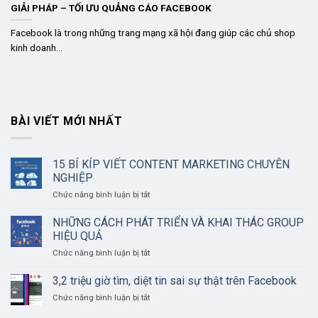
GIẢI PHÁP – TỐI ƯU QUẢNG CÁO FACEBOOK
Facebook là trong những trang mạng xã hội đang giúp các chủ shop
kinh doanh...
BÀI VIẾT MỚI NHẤT
15 BÍ KÍP VIẾT CONTENT MARKETING CHUYÊN
NGHIỆP
ở
Chức năng bình luận bị tắt
15
BÍ
NHỮNG CÁCH PHÁT TRIỂN VÀ KHAI THÁC GROUP
KÍP
HIỆU QUẢ
VIẾT
ở
Chức năng bình luận bị tắt
CONTENT
NHỮNG
MARKETING
CÁCH
3,2 triệu giờ tìm, diệt tin sai sự thật trên Facebook
CHUYÊN
PHÁT
NGHIỆP
ở
Chức năng bình luận bị tắt
TRIỂN
3,2
VÀ