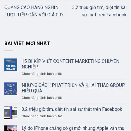
QUẢNG CÁO HÀNG NGHÌN
3,2 triệu giờ tìm, diệt tin sai
LƯỢT TIẾP CẬN VỚI GIÁ 0 Đ
sự thật trên Facebook
BÀI VIẾT MỚI NHẤT
15 BÍ KÍP VIẾT CONTENT MARKETING CHUYÊN
NGHIỆP
ở
Chức năng bình luận bị tắt
15
BÍ
NHỮNG CÁCH PHÁT TRIỂN VÀ KHAI THÁC GROUP
KÍP
HIỆU QUẢ
VIẾT
ở
Chức năng bình luận bị tắt
CONTENT
NHỮNG
MARKETING
CÁCH
3,2 triệu giờ tìm, diệt tin sai sự thật trên Facebook
CHUYÊN
PHÁT
NGHIỆP
ở
Chức năng bình luận bị tắt
TRIỂN
3,2
VÀ
triệu
Lý do iPhone chẳng có gì mới nhưng Apple vẫn thu
KHAI
giờ