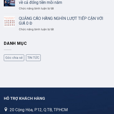
THÁC
về cả đống tiền mỗi năm
tìm,
GROUP
ở
Chức năng bình luận bị tắt
diệt
HIỆU
Lý
tin
QUẢ
do
sai
QUẢNG CÁO HÀNG NGHÌN LƯỢT TIẾP CẬN VỚI
iPhone
sự
GIÁ 0 Đ
chẳng
thật
ở
Chức năng bình luận bị tắt
có
trên
QUẢNG
gì
Facebook
CÁO
mới
HÀNG
DANH MỤC
nhưng
NGHÌN
Apple
LƯỢT
vẫn
TIẾP
thu
Góc chia sẻ
TIN TỨC
CẬN
về
VỚI
cả
GIÁ
đống
0
tiền
Đ
mỗi
năm
HỖ TRỢ KHÁCH HÀNG
: 20 Cộng Hòa, P.12, Q.TB, TP.HCM