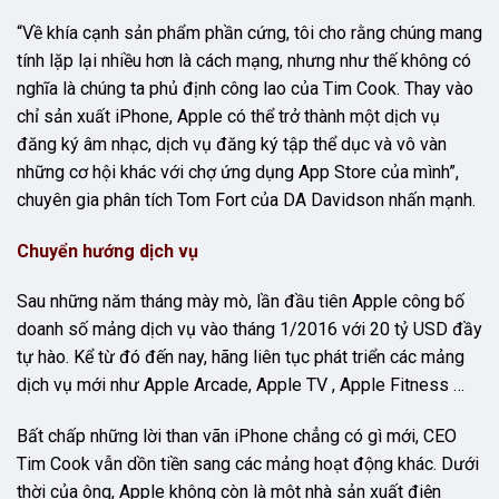
“Về khía cạnh sản phẩm phần cứng, tôi cho rằng chúng mang
tính lặp lại nhiều hơn là cách mạng, nhưng như thế không có
nghĩa là chúng ta phủ định công lao của Tim Cook. Thay vào
chỉ sản xuất iPhone, Apple có thể trở thành một dịch vụ
đăng ký âm nhạc, dịch vụ đăng ký tập thể dục và vô vàn
những cơ hội khác với chợ ứng dụng App Store của mình”,
chuyên gia phân tích Tom Fort của DA Davidson nhấn mạnh.
Chuyển hướng dịch vụ
Sau những năm tháng mày mò, lần đầu tiên Apple công bố
doanh số mảng dịch vụ vào tháng 1/2016 với 20 tỷ USD đầy
tự hào. Kể từ đó đến nay, hãng liên tục phát triển các mảng
dịch vụ mới như Apple Arcade, Apple TV , Apple Fitness …
Bất chấp những lời than vãn iPhone chẳng có gì mới, CEO
Tim Cook vẫn dồn tiền sang các mảng hoạt động khác. Dưới
thời của ông, Apple không còn là một nhà sản xuất điện