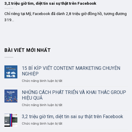
3,2 triệu giờ tìm, diệt tin sai sự thật trên Facebook
Chỉ riêng tại Mỹ, Facebook đã dành 2,8 triệu giờ đồng hồ, tương đương
319...
BÀI VIẾT MỚI NHẤT
15 BÍ KÍP VIẾT CONTENT MARKETING CHUYÊN
NGHIỆP
ở
Chức năng bình luận bị tắt
15
BÍ
NHỮNG CÁCH PHÁT TRIỂN VÀ KHAI THÁC GROUP
KÍP
HIỆU QUẢ
VIẾT
ở
Chức năng bình luận bị tắt
CONTENT
NHỮNG
MARKETING
CÁCH
3,2 triệu giờ tìm, diệt tin sai sự thật trên Facebook
CHUYÊN
PHÁT
NGHIỆP
ở
Chức năng bình luận bị tắt
TRIỂN
3,2
VÀ