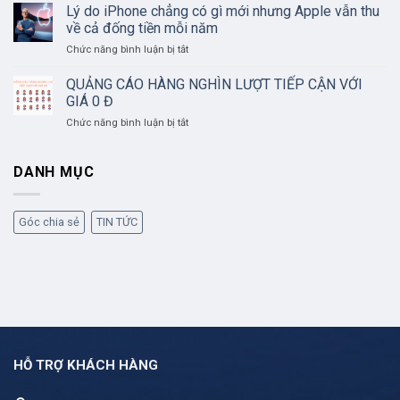
triệu
Lý do iPhone chẳng có gì mới nhưng Apple vẫn thu
KHAI
giờ
THÁC
về cả đống tiền mỗi năm
tìm,
GROUP
ở
Chức năng bình luận bị tắt
diệt
HIỆU
Lý
tin
QUẢ
do
sai
QUẢNG CÁO HÀNG NGHÌN LƯỢT TIẾP CẬN VỚI
iPhone
sự
GIÁ 0 Đ
chẳng
thật
ở
Chức năng bình luận bị tắt
có
trên
QUẢNG
gì
Facebook
CÁO
mới
HÀNG
DANH MỤC
nhưng
NGHÌN
Apple
LƯỢT
vẫn
TIẾP
thu
Góc chia sẻ
TIN TỨC
CẬN
về
VỚI
cả
GIÁ
đống
0
tiền
Đ
mỗi
năm
HỖ TRỢ KHÁCH HÀNG