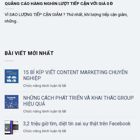
QUẢNG CÁO HÀNG NGHÌN LƯỢT TIẾP CẬN VỚI GIÁ 0 Đ
VÌ SAO LƯỢNG TIẾP CẬN GIẢM ? Thứ nhất, khi lượng tiếp cận giảm,
những...
BÀI VIẾT MỚI NHẤT
15 BÍ KÍP VIẾT CONTENT MARKETING CHUYÊN
NGHIỆP
ở
Chức năng bình luận bị tắt
15
BÍ
NHỮNG CÁCH PHÁT TRIỂN VÀ KHAI THÁC GROUP
KÍP
HIỆU QUẢ
VIẾT
ở
Chức năng bình luận bị tắt
CONTENT
NHỮNG
MARKETING
CÁCH
3,2 triệu giờ tìm, diệt tin sai sự thật trên Facebook
CHUYÊN
PHÁT
NGHIỆP
ở
Chức năng bình luận bị tắt
TRIỂN
3,2
VÀ