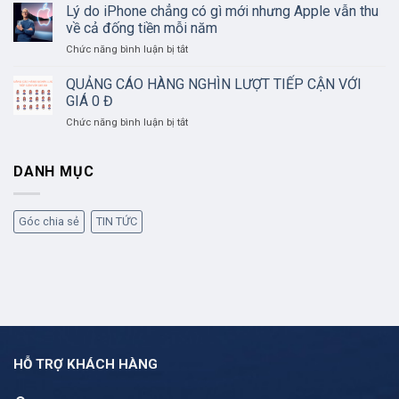
triệu
Lý do iPhone chẳng có gì mới nhưng Apple vẫn thu
KHAI
giờ
THÁC
về cả đống tiền mỗi năm
tìm,
GROUP
ở
Chức năng bình luận bị tắt
diệt
HIỆU
Lý
tin
QUẢ
do
sai
QUẢNG CÁO HÀNG NGHÌN LƯỢT TIẾP CẬN VỚI
iPhone
sự
GIÁ 0 Đ
chẳng
thật
ở
Chức năng bình luận bị tắt
có
trên
QUẢNG
gì
Facebook
CÁO
mới
HÀNG
DANH MỤC
nhưng
NGHÌN
Apple
LƯỢT
vẫn
TIẾP
thu
Góc chia sẻ
TIN TỨC
CẬN
về
VỚI
cả
GIÁ
đống
0
tiền
Đ
mỗi
năm
HỖ TRỢ KHÁCH HÀNG