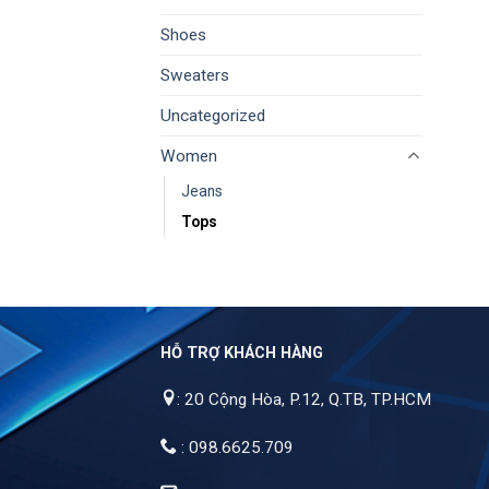
Shoes
Sweaters
Uncategorized
Women
Jeans
Tops
HỖ TRỢ KHÁCH HÀNG
: 20 Cộng Hòa, P.12, Q.TB, TP.HCM
: 098.6625.709