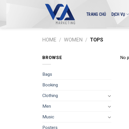
Skip
to
TRANG CHỦ
DỊCH VỤ
content
HOME
/
WOMEN
/
TOPS
BROWSE
No p
Bags
Booking
Clothing
Men
Music
Posters