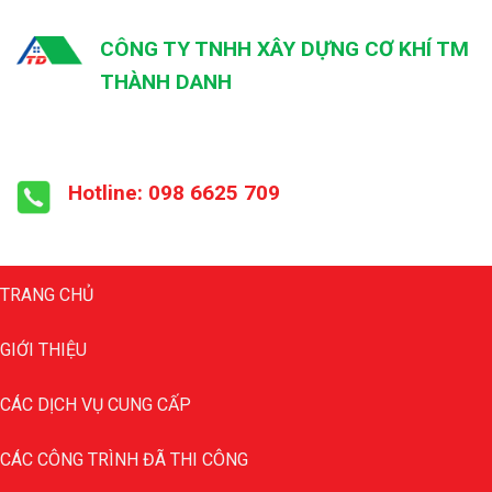
CÔNG TY TNHH XÂY DỰNG CƠ KHÍ TM
THÀNH DANH
Hotline: 098 6625 709
TRANG CHỦ
GIỚI THIỆU
CÁC DỊCH VỤ CUNG CẤP
CÁC CÔNG TRÌNH ĐÃ THI CÔNG